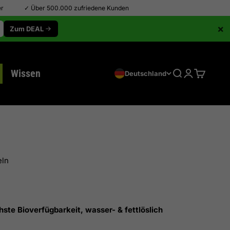
er
✓ Über 500.000 zufriedene Kunden
×
Zum DEAL
Wissen
Suche
Anmelden
Warenkor
Deutschland
ln
ste Bioverfügbarkeit, wasser- & fettlöslich