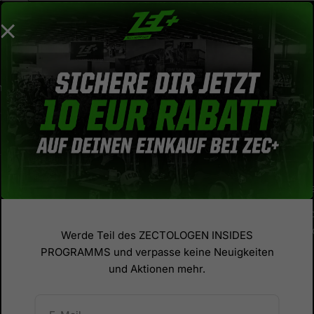
r
Service
nnieren und nichts verpassen!
Über uns
No Bullshit 
en
Kontaktform
Gutscheine
Treueprogr
Versand un
Zahlungsbe
Werde Teil des ZECTOLOGEN INSIDES
PROGRAMMS und verpasse keine Neuigkeiten
und Aktionen mehr.