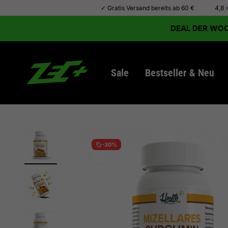
Zum Inhalt springen
✓ Gratis Versand bereits ab 60 €
4,8 
DEAL DER WOCH
Zec+ Nutrition Germany
Sale
Bestseller & Neu
-30%