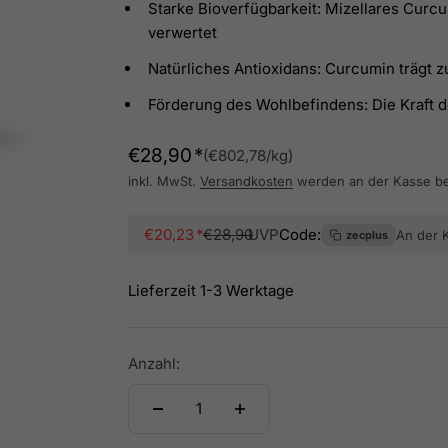
Starke Bioverfügbarkeit: Mizellares Cur
verwertet
Natürliches Antioxidans: Curcumin trägt z
Förderung des Wohlbefindens: Die Kraft 
Angebot
€28,90
(€802,78/kg)
inkl. MwSt.
Versandkosten
werden an der Kasse b
Angebot
Regulärer Preis
€20,23
€28,90
UVP
Code:
An der 
zecplus
Lieferzeit 1-3 Werktage
Anzahl: