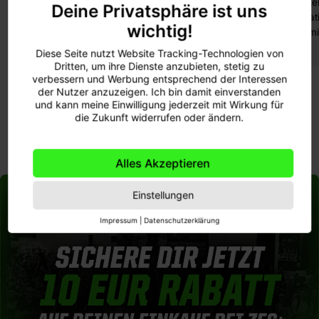
erfolgt in Deutschland nach
unsere Herste
Deine Privatsphäre ist uns
strengsten Qualitäts- und
höchsten interna
wichtig!
Sicherheitsstandards.
für Lebensmit
Diese Seite nutzt Website Tracking-Technologien von
Dritten, um ihre Dienste anzubieten, stetig zu
verbessern und Werbung entsprechend der Interessen
der Nutzer anzuzeigen. Ich bin damit einverstanden
und kann meine Einwilligung jederzeit mit Wirkung für
die Zukunft widerrufen oder ändern.
Alles Akzeptieren
Einstellungen
Impressum
|
Datenschutzerklärung