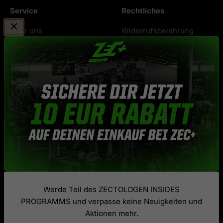
Service
Rechtliches
Über uns
Widerrufsbelehrung
No Bullshit Garantie
Datenschutz
Kontaktformular
AGB
Gutscheine
Cookie-Einstellungen
Treueprogramm
Barrierefreiheit
(Bonuspunkte)
Förderung durch EU
Versand und
Impressum
Zahlungsbedingungen
Vertrag widerrufen
Werde Teil des ZECTOLOGEN INSIDES
PROGRAMMS und verpasse keine Neuigkeiten und
Aktionen mehr.