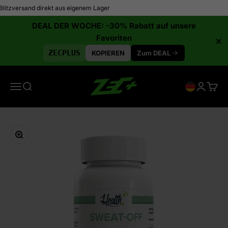
Zum Inhalt springen
zversand direkt aus eigenem Lager
✓ Ü
DEAL DER WOCHE: -30% Rabatt auf unsere
Favoriten
×
ZECPLUS
KOPIEREN
Zum DEAL
Zec+ Nutrition Germany
Menü
Suche
Anmelde
Ware
Bild vergrößern