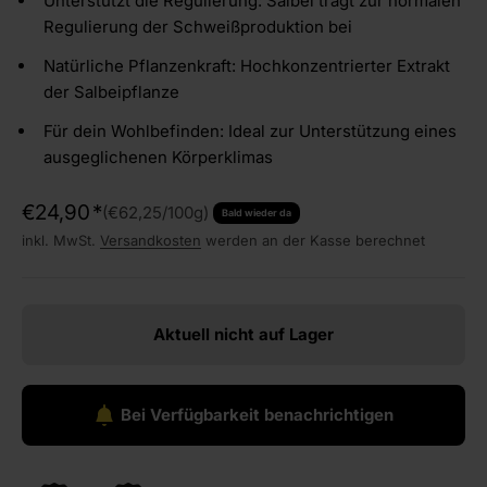
Unterstützt die Regulierung: Salbei trägt zur normalen
Regulierung der Schweißproduktion bei
Natürliche Pflanzenkraft: Hochkonzentrierter Extrakt
der Salbeipflanze
Für dein Wohlbefinden: Ideal zur Unterstützung eines
ausgeglichenen Körperklimas
Angebot
€24,90
(€62,25/100g)
Bald wieder da
inkl. MwSt.
Versandkosten
werden an der Kasse berechnet
Aktuell nicht auf Lager
Bei Verfügbarkeit benachrichtigen